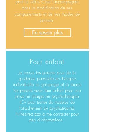
peut lui offrir. C'est l'accompagner
dans la modification de ses
comportements et de ses modes de
pensée.
En savoir plus
Pour enfant
Je reçois les parents pour de la
guidance parentale en thérapie
individuelle ou groupage et je reçois
les parents avec leur enfant pour une
prise en charge en psychothérapie
ICV pour traiter de troubles de
l'attachement ou psychotrauma.
N'hésitez pas à me contacter pour
plus d'informations.