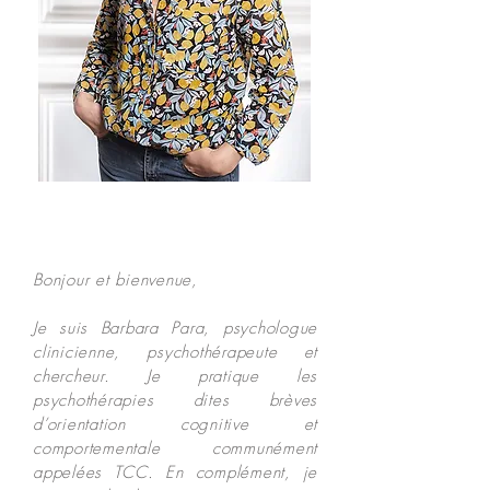
Bonjour et bienvenue,
Je suis Barbara Para, psychologue
clinicienne, psychothérapeute et
chercheur. Je pratique les
psychothérapies dites brèves
d’orientation cognitive et
comportementale communément
appelées TCC.
En complément, je