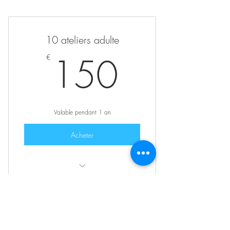
Pour 1 enfant de 6 ans minimum et son
accompagnateur
10 ateliers adulte
150€
150
€
Valable pendant 1 an
Acheter
Accès à 10 ateliers adultes
Abonnement Yoga